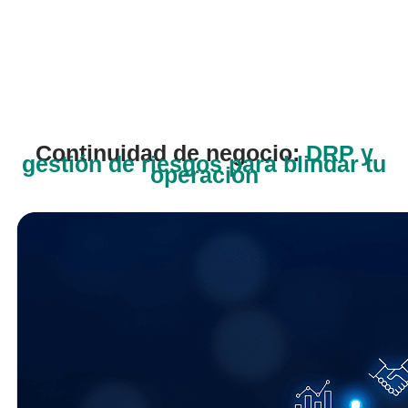
Continuidad de negocio:
DRP y
gestión de riesgos para blindar tu
operación